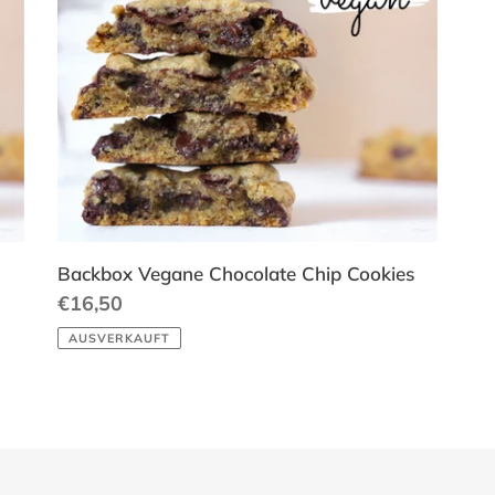
Vegane
o
Chocolate
r
Chip
Cookies
i
e
:
Backbox Vegane Chocolate Chip Cookies
Normaler
€16,50
Preis
AUSVERKAUFT