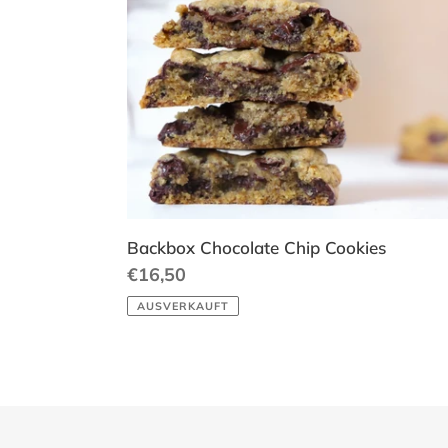
Chocolate
Chip
Cookies
Backbox Chocolate Chip Cookies
Normaler
€16,50
Preis
AUSVERKAUFT