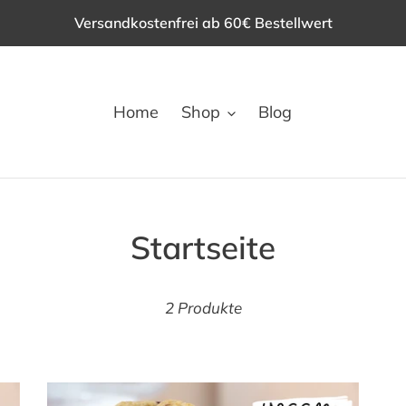
Versandkostenfrei ab 60€ Bestellwert
Home
Shop
Blog
K
Startseite
a
2 Produkte
t
e
g
Backbox